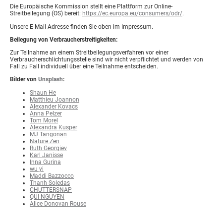
Die Europäische Kommission stellt eine Plattform zur Online-
Streitbeilegung (OS) bereit:
https://ec.europa.eu/consumers/odr/
.
Unsere E-Mail-Adresse finden Sie oben im Impressum.
Beilegung von Verbraucherstreitigkeiten:
Zur Teilnahme an einem Streitbeilegungsverfahren vor einer
Verbraucherschlichtungsstelle sind wir nicht verpflichtet und werden von
Fall zu Fall individuell über eine Teilnahme entscheiden.
Bilder von
Unsplash
:
Shaun He
Matthieu Joannon
Alexander Kovacs
Anna Pelzer
Tom Morel
Alexandra Kusper
MJ Tangonan
Nature Zen
Ruth Georgiev
Karl Janisse
Inna Gurina
wu yi
Maddi Bazzocco
Thanh Soledas
CHUTTERSNAP
QUI NGUYEN
Alice Donovan Rouse