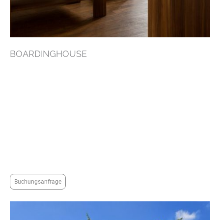
BOARDINGHOUSE
In unserem Haus bieten wir neben den Hotelzimmern auch ein
Boardinghouse-Appartement an. Die großzügig geschnittene 70 qm
Wohnung umfasst 2 Wohn-/ Schlafzimmer, eine komplett ausgestattete
Küche mit Essplatz, zwei Balkone sowie ein großzügiges Badezimmer mit
Dusche und Badewanne inklusive Waschmaschine und Trockner. Alles ist
ausgestattet wie in einem Hotelzimmer, Sie brauchen sich um nichts zu
kümmern.
Mieten Sie das Appartement für 2 bis 4 Gäste, zum Beispiel von Montag bis
Freitag, oder bei Bedarf auch für die ganze Woche. Auf Wunsch können die
Gäste auch an unserem reichhaltigen Frühstücksbuffet teilnehmen.
Vieles ist möglich, gerne besprechen wir Ihre individuellen Wünsche.
Buchungsanfrage