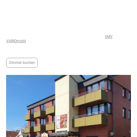
Direkt am Hotel und Landgasthaus Gieseke-Asshorn in Bohmte stehen
Ihnen zwei Wohnmobilstellplätze zur Verfügung. Selbstverständlich finden
Sie hier auch einen Stromanschluss sowie Wasserversorgung. Nutzen Sie
die gute Lage im Zentrum von Bohmte als Startpunkt für Ihre Fahrradtour
oder Ihren Ausflug. Kulinarisch verwöhnen wir Sie gerne zum Frühstück,
Mittag- und Abendessen in unserem gemütlichen Restaurant.
Schon viele Gäste haben unseren Service in Anspruch genommen und Ihr
Wohnmobil zur Nachrüstung oder Reparatur zu den Firmen
SMV
oder
VARIOmobil
in Bohmte gebracht. Sollte Ihr Wohnmobil auch über Nacht in
der Werkstatt verbleiben müssen, buchen Sie einfach ein Hotelzimmer in
unserem Hause.
Zimmer buchen