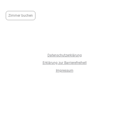
Ladestation im Fahrradport.
Zimmer buchen
Datenschutzerklärung
Erklärung zur Barrierefreiheit
Impressum
© 2025 Landgasthaus Gieseke-Asshorn GmbH & Co. KG. Alle
Rechte vorbehalten.