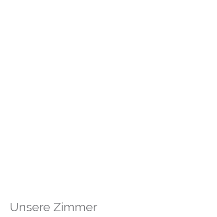
Übernachten bei Asshorns
Unsere Zimmer