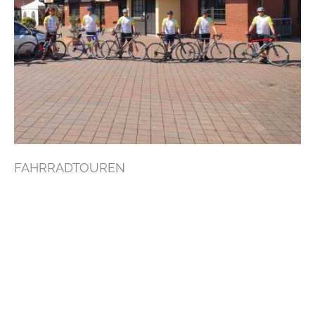
FAHRRADTOUREN
Bohmte ist ein perfekter Ausgangspunkt für Ihren Fahrradausflug, denn wir
liegen verkehrsgünstig an diversen interessanten Fahrradrouten, zum
Beispiel der Hase-Hunte-Route, der Schlössertour (Rundkurs), der Garten-
Traum-Tour, Rund um den Dümmer und viele mehr. Sie können auch mit
dem Rad durchs Vennermoor über Kalkriese mit der Varusschlacht und
weiter zur Friedensstadt Osnabrück fahren. Von dort kommen Sie mit dem
Regionalexpress entspannt zurück nach Bohmte.
Schließen Sie Ihren ereignisreichen Tag in unserem gemütlichen Restaurant
oder auf unserer Terrasse mit einem kühlen Getränk und leckerem
Abendessen ab. Ihr Fahrrad übernachtet kuschelig und kostenfrei im
abgeschlossenen Fahrradport. Ihre E-Bikes laden Sie kostenfrei an unserer